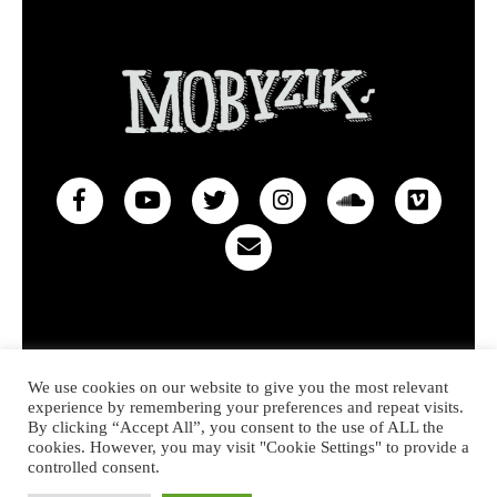
Privacy policy
Contact
We use cookies on our website to give you the most relevant
experience by remembering your preferences and repeat visits.
© 2022 MOBYZIK – Made with heart in Hossegor
By clicking “Accept All”, you consent to the use of ALL the
cookies. However, you may visit "Cookie Settings" to provide a
controlled consent.