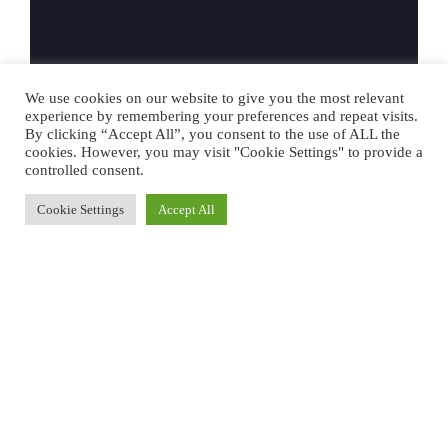
We use cookies on our website to give you the most relevant
experience by remembering your preferences and repeat visits.
By clicking “Accept All”, you consent to the use of ALL the
cookies. However, you may visit "Cookie Settings" to provide a
controlled consent.
Cookie Settings
Accept All
C’est à l’âge de 6 ans que
Augustin Saldjian
s’empare
du piano familial et débute une formation classique.
Quelques années plus tard, il intègre le conservatoire
russe de Paris, Serge Rachmaninoff, où il y développe