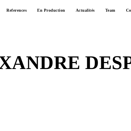
References
En Production
Actualités
Team
Co
XANDRE DES