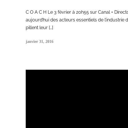
C O A C H Le 3 février à 20h55 sur Canal + Direc
aujourd’hui des acteurs essentiels de l’industrie 
pillent leur […]
janvier 31, 2016