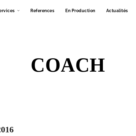
ervices
References
En Production
Actualités
COACH
016