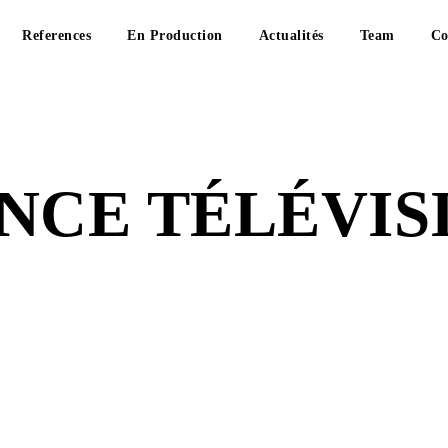
References
En Production
Actualités
Team
Co
NCE TÉLÉVIS