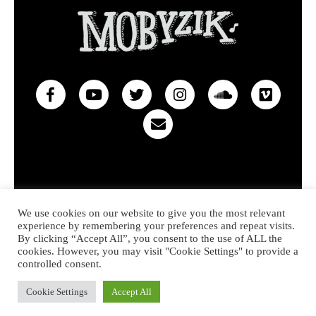
Privacy policy
Contact
We use cookies on our website to give you the most relevant
experience by remembering your preferences and repeat visits.
© 2022 MOBYZIK – Made with heart in Hossegor
By clicking “Accept All”, you consent to the use of ALL the
cookies. However, you may visit "Cookie Settings" to provide a
controlled consent.
Cookie Settings
Accept All