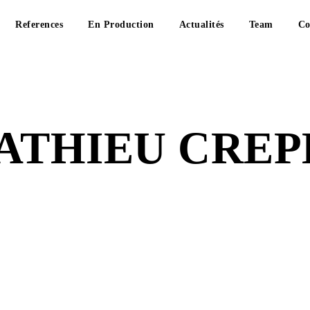
References
En Production
Actualités
Team
Co
ATHIEU CREP