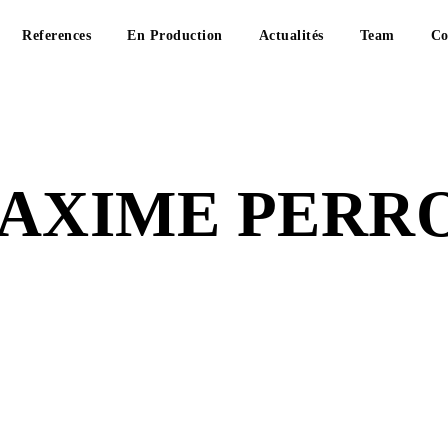
References
En Production
Actualités
Team
Co
AXIME PERR