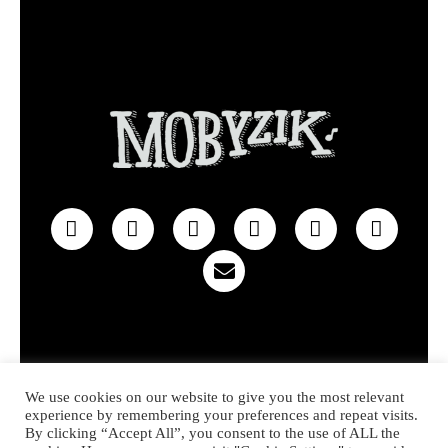
Privacy policy
Contact
We use cookies on our website to give you the most relevant
experience by remembering your preferences and repeat visits.
© 2022 MOBYZIK – Made with heart in Hossegor
By clicking “Accept All”, you consent to the use of ALL the