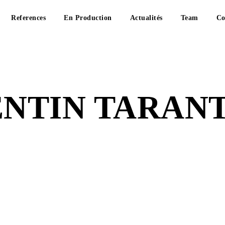
References
En Production
Actualités
Team
Co
NTIN TARAN