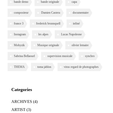
bande demo
bande originale
capa
compositeur
Damien Castera
documentaire
france 3
frederick brunnquell
infiné
Instagram
les alpes
Lucas Napoleone
Mobyzik
Musique originale
olivier lemaire
Sabrina Bellaouel
supervision musicale
synchro
THEMA
toma jablon
virus regard de photographes
Categories
ARCHIVES
(4)
ARTIST
(3)