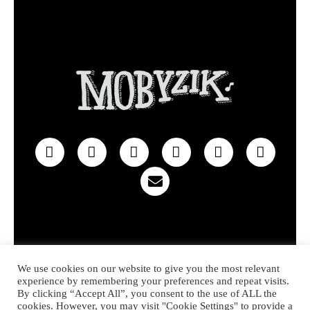
Privacy policy
Contact
We use cookies on our website to give you the most relevant
experience by remembering your preferences and repeat visits.
© 2022 MOBYZIK – Made with heart in Hossegor
By clicking “Accept All”, you consent to the use of ALL the
cookies. However, you may visit "Cookie Settings" to provide a