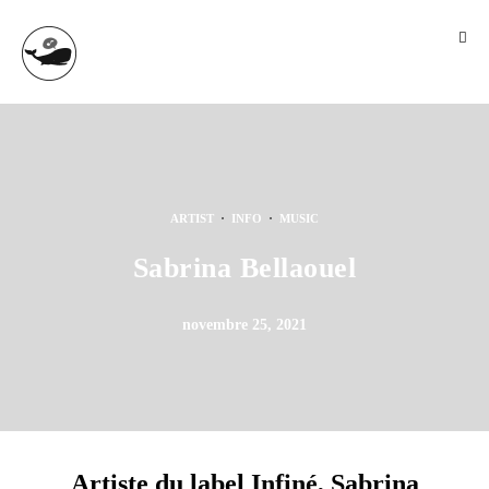
·
·
ARTIST
INFO
MUSIC
Sabrina Bellaouel
novembre 25, 2021
Artiste du label
Infiné
, Sabrina