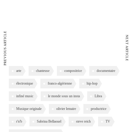
PREVIOUS ARTICLE
NEXT ARTICLE
arte
chanteuse
compositrice
documentaire
électronique
franco-algérienne
hip-hop
infiné music
le monde sous un insta
Libra
Musique originale
olivier lemaire
productrice
r'n'b
Sabrina Bellaouel
steve reich
TV