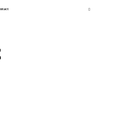
ntact
C