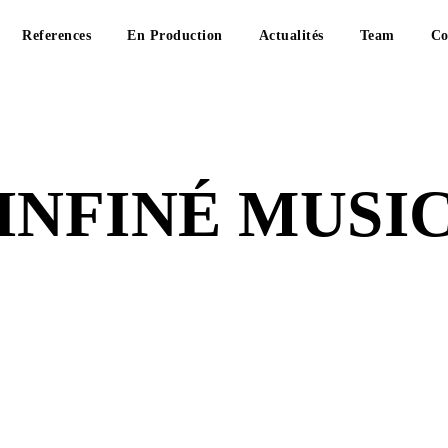
References
En Production
Actualités
Team
Co
INFINÉ MUSI