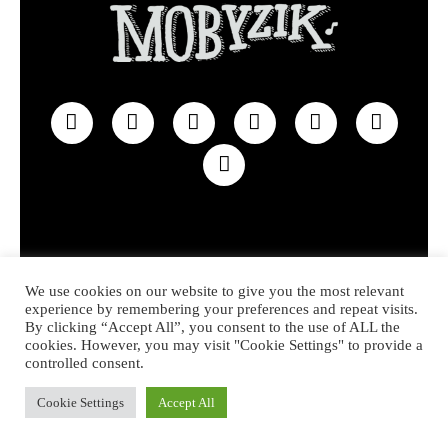
Privacy policy
Contact
We use cookies on our website to give you the most relevant
experience by remembering your preferences and repeat visits.
© 2022 MOBYZIK – Made with heart in Hossegor
By clicking “Accept All”, you consent to the use of ALL the
cookies. However, you may visit "Cookie Settings" to provide a
controlled consent.
Cookie Settings
Accept All